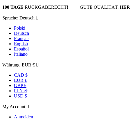
100 TAGE
RÜCKGABERECHT! GUTE QUALITÄT.
HER
Sprache:
Deutsch

Polski
Deutsch
Français
English
Español
Italiano
Währung:
EUR €

CAD $
EUR €
GBP £
PLN zł
USD $
My Account

Anmelden