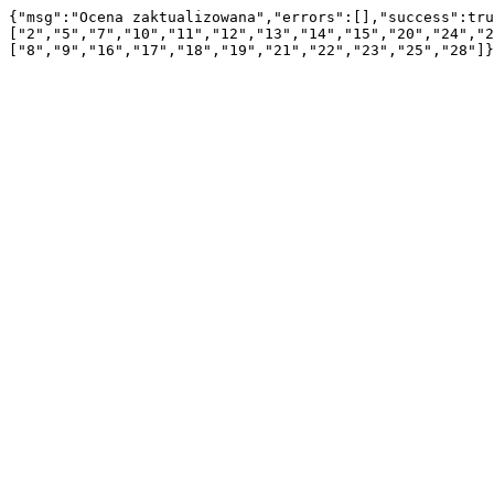
{"msg":"Ocena zaktualizowana","errors":[],"success":tru
["2","5","7","10","11","12","13","14","15","20","24","2
["8","9","16","17","18","19","21","22","23","25","28"]}