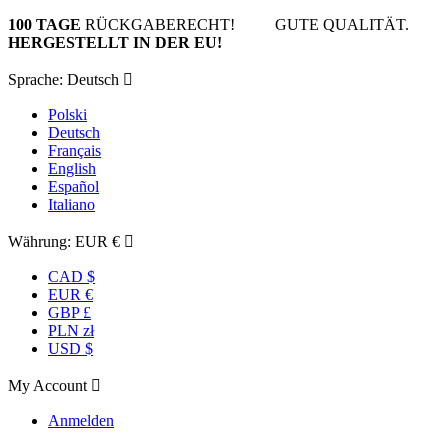
100 TAGE
RÜCKGABERECHT! GUTE QUALITÄT.
HERGESTELLT IN DER EU!
Sprache:
Deutsch

Polski
Deutsch
Français
English
Español
Italiano
Währung:
EUR €

CAD $
EUR €
GBP £
PLN zł
USD $
My Account

Anmelden