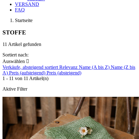
VERSAND
FAQ
Startseite
STOFFE
11 Artikel gefunden
Sortiert nach:
Auswählen

Verkäufe, absteigend sortiert
Relevanz
Name (A bis Z)
Name (Z bis
A)
Preis (aufsteigend)
Preis (absteigend)
1 - 11 von 11 Artikel(n)
Aktive Filter