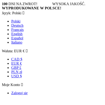
100
DNI NA ZWROT! WYSOKA JAKOŚĆ.
WYPRODUKOWANE W POLSCE!
Język:
Polski

Polski
Deutsch
Français
English
Español
Italiano
Waluta:
EUR €

CAD $
EUR €
GBP £
PLN zł
USD $
Moje Konto

Zaloguj się