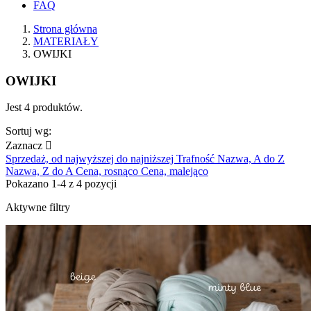
FAQ
Strona główna
MATERIAŁY
OWIJKI
OWIJKI
Jest 4 produktów.
Sortuj wg:
Zaznacz

Sprzedaż, od najwyższej do najniższej
Trafność
Nazwa, A do Z
Nazwa, Z do A
Cena, rosnąco
Cena, malejąco
Pokazano 1-4 z 4 pozycji
Aktywne filtry