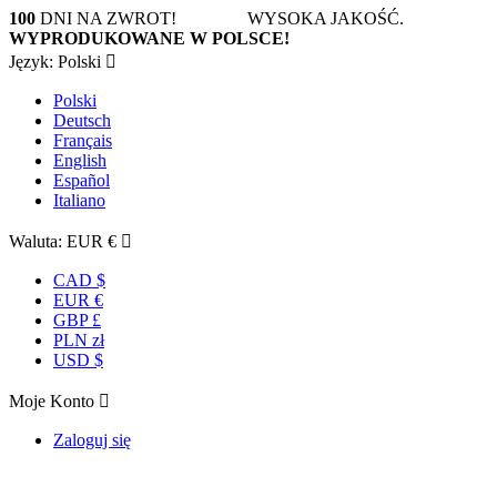
100
DNI NA ZWROT! WYSOKA JAKOŚĆ.
WYPRODUKOWANE W POLSCE!
Język:
Polski

Polski
Deutsch
Français
English
Español
Italiano
Waluta:
EUR €

CAD $
EUR €
GBP £
PLN zł
USD $
Moje Konto

Zaloguj się