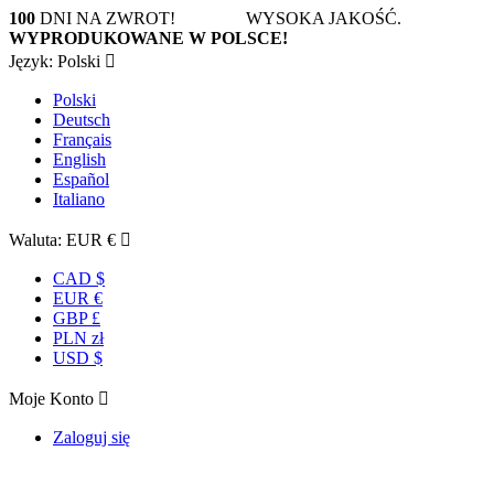
100
DNI NA ZWROT! WYSOKA JAKOŚĆ.
WYPRODUKOWANE W POLSCE!
Język:
Polski

Polski
Deutsch
Français
English
Español
Italiano
Waluta:
EUR €

CAD $
EUR €
GBP £
PLN zł
USD $
Moje Konto

Zaloguj się