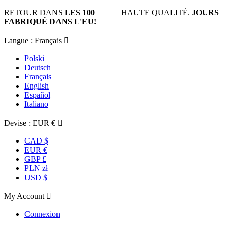
RETOUR DANS
LES 100
HAUTE QUALITÉ.
JOURS
FABRIQUÉ DANS L'EU!
Langue :
Français

Polski
Deutsch
Français
English
Español
Italiano
Devise :
EUR €

CAD $
EUR €
GBP £
PLN zł
USD $
My Account

Connexion